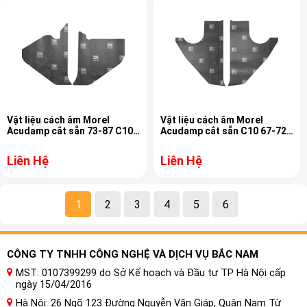
Vật liệu cách âm Morel
Vật liệu cách âm Morel
Acudamp cắt sẵn 73-87 C10
Acudamp cắt sẵn C10 67-72
MAT-345.5
MAT-345.5
Liên Hệ
Liên Hệ
1
2
3
4
5
6
CÔNG TY TNHH CÔNG NGHỆ VÀ DỊCH VỤ BẮC NAM
MST: 0107399299 do Sở Kế hoạch và Đầu tư TP Hà Nội cấp
ngày 15/04/2016
Hà Nội: 26 Ngõ 123 Đường Nguyễn Văn Giáp, Quận Nam Từ