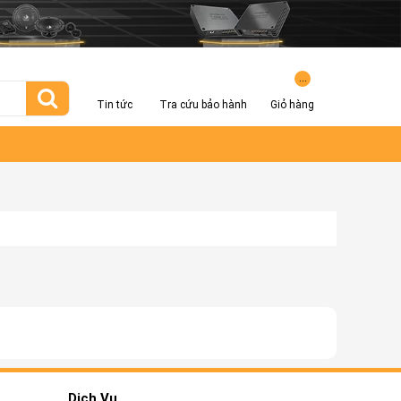
...
Tin tức
Tra cứu bảo hành
Giỏ hàng
Dịch Vụ