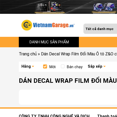
DANH MỤC SẢN PHẨM
Trang chủ
»
Dán Decal Wrap Film Đổi Màu Ô tô Z&O 
Hãng
Sắp xếp
Mới
Bán chạy
DÁN DECAL WRAP FILM ĐỔI MÀU
CÔNG TY TNHH CÔNG NGHỆ VÀ DỊCH
Thanh toán