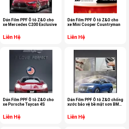
Dán Film PPF Ô tô Z&O cho
Dán Film PPF Ô tô Z&O cho
xe Mercedes C200 Exclusive
xe Mini Cooper Countryman
Liên Hệ
Liên Hệ
Dán Film PPF Ô tô Z&O cho
Dán Film PPF Ô tô Z&O chống
xe Porsche Taycan 4S
xước bảo vệ bề mặt sơn BMW
X4
Liên Hệ
Liên Hệ