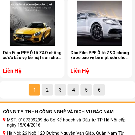
Dán Film PPF Ô tô Z&O chống
Dán Film PPF Ô tô Z&O chống
xước bảo vệ bề mặt sơn cho
xước bảo vệ bề mặt sơn cho
xe Lexus RZ300e
xe Lexus RZ450e
Liên Hệ
Liên Hệ
1
2
3
4
5
6
CÔNG TY TNHH CÔNG NGHỆ VÀ DỊCH VỤ BẮC NAM
MST: 0107399299 do Sở Kế hoạch và Đầu tư TP Hà Nội cấp
ngày 15/04/2016
Hà Nội: 26 Ngõ 123 Đường Nguyễn Văn Giáp, Quận Nam Từ