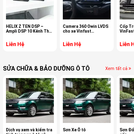
HELIX Z TEN DSP –
Camera 360 Owin LVDS
Cốp Tr
Ampli DSP 10 Kênh Thế
cho xe Vinfast
VinFas
Hệ NEXT Chính Hãng
VF5Carplay
Audiotec Fischer Đức
Liên Hệ
Liên Hệ
Liên 
SỬA CHỮA & BẢO DƯỠNG Ô TÔ
Xem tất cả
Dịch vụ xem và kiểm tra
Sơn Xe Ô tô
Sơn Đổ