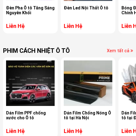
Đèn Pha Ô tô Tăng Sáng
Đèn Led Nội Thất Ô tô
Bóng Đ
Nguyên Khối
Chính 
Liên Hệ
Liên Hệ
Liên 
PHIM CÁCH NHIỆT Ô TÔ
Xem tất cả
Dán Film PPF chống
Dán Film Chống Nóng Ô
Dán Fi
xước cho Ô tô
tô tại Hà Nội
tô tại 
Liên Hệ
Liên Hệ
Liên 