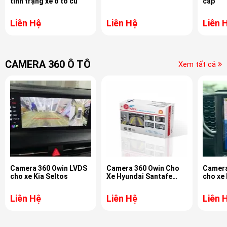
tình trạng xe ô tô cũ
cấp
Liên Hệ
Liên Hệ
Liên 
CAMERA 360 Ô TÔ
Xem tất cả
Camera 360 Owin LVDS
Camera 360 Owin Cho
Camera
cho xe Kia Seltos
Xe Hyundai Santafe
cho xe
2024
Liên Hệ
Liên Hệ
Liên 