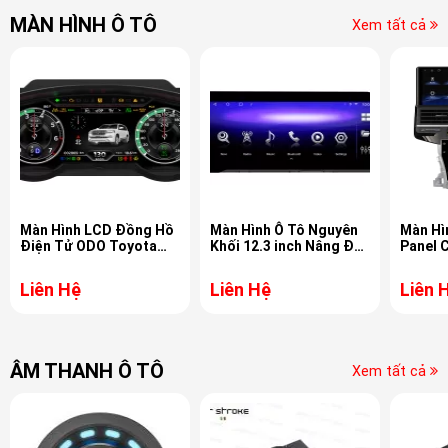
MÀN HÌNH Ô TÔ
Xem tất cả
Màn Hình LCD Đồng Hồ
Màn Hình Ô Tô Nguyên
Màn Hì
Điện Tử ODO Toyota
Khối 12.3 inch Nâng Đời
Panel 
Land Cruiser LC200
Cho Xe Toyota Prado
Land C
2008-2022
LC250
Liên Hệ
Liên Hệ
Liên 
ÂM THANH Ô TÔ
Xem tất cả