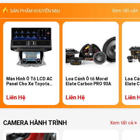
Xem tất cả
SẢN PHẨM KHUYẾN MẠI
Màn Hình Ô Tô LCD AC
Loa Cánh Ô tô Morel
Loa Cá
Panel Cho Xe Toyota
Elate Carbon PRO 93A
Elate 
Land Cruiser
Liên Hệ
Liên Hệ
Liên 
CAMERA HÀNH TRÌNH
Xem tất cả