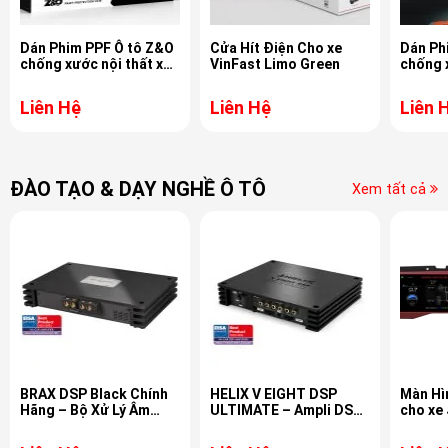
Dán Phim PPF Ô tô Z&O
Cửa Hít Điện Cho xe
Dán Ph
chống xước nội thất xe
VinFast Limo Green
chống 
BMW X5
Rolls R
Liên Hệ
Liên Hệ
Liên 
ĐÀO TẠO & DẠY NGHỀ Ô TÔ
Xem tất cả
BRAX DSP Black Chính
HELIX V EIGHT DSP
Màn Hì
Hãng – Bộ Xử Lý Âm
ULTIMATE – Ampli DSP
cho xe
Thanh Hi-End từ Đức
8 Kênh Tích Hợp DSP 14
Kênh Made in Germany