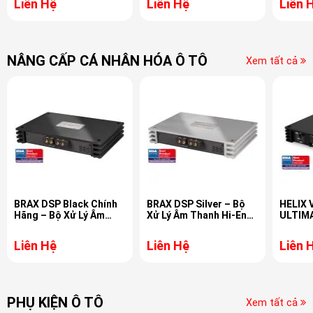
Liên Hệ
Liên Hệ
Liên 
NÂNG CẤP CÁ NHÂN HÓA Ô TÔ
Xem tất cả
BRAX DSP Black Chính
BRAX DSP Silver – Bộ
HELIX 
Hãng – Bộ Xử Lý Âm
Xử Lý Âm Thanh Hi-End
ULTIMA
Thanh Hi-End từ Đức
12 Kênh Cho Hệ Thống
8 Kênh
Ô Tô Cao Cấp
Kênh M
Liên Hệ
Liên Hệ
Liên 
PHỤ KIỆN Ô TÔ
Xem tất cả