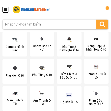
...
Chăm Sóc Xe
Nâng Cấp Cá
Đào Tạo &
Camera Hành
Hơi
Nhân Hóa Ô tô
Dạy Nghề Ô tô
Trình
Sửa Chữa &
Camera 360 Ô
Phụ Tùng Ô tô
Phụ Kiện Ô tô
Bảo Dưỡng Ô
tô
tô
Màn Hình Ô
Âm Thanh Ô
Phim Cách
Độ Đèn Ô Tô
Tô
Tô
Nhiệt Ô Tô