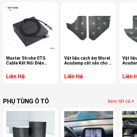
Master Stroke OTG
Vật liệu cách âm Morel
Vật liệ
Cable Kết Nối Điện
Acudamp cắt sẵn cho xe
Acudam
Thoại Với DSP Awave
Bronco 66-77 MAT-
xe For
Bằng Tín Hiệu Digital
345.5
MAT-34
Liên Hệ
Liên Hệ
Liên 
Hi-Res
PHỤ TÙNG Ô TÔ
Xem tất cả