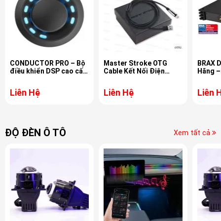
CONDUCTOR PRO – Bộ
Master Stroke OTG
BRAX D
điều khiển DSP cao cấp
Cable Kết Nối Điện
Hãng –
cho HELIX, BRAX &
Thoại Với DSP Awave
Thanh 
MATCH
Bằng Tín Hiệu Digital
Liên Hệ
Liên Hệ
Liên 
Hi-Res
ĐỘ ĐÈN Ô TÔ
Xem tất cả