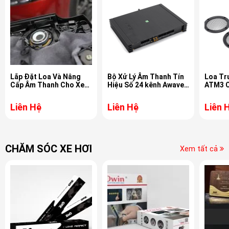
Lắp Đặt Loa Và Nâng
Bộ Xử Lý Âm Thanh Tín
Loa Tr
Cấp Âm Thanh Cho Xe
Hiệu Số 24 kênh Awave
ATM3 C
Mercedes C300
DSP A24D Giao Thức
A2B
Liên Hệ
Liên Hệ
Liên 
CHĂM SÓC XE HƠI
Xem tất cả