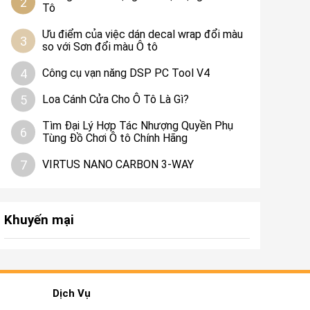
2
Tô
Ưu điểm của việc dán decal wrap đổi màu
3
so với Sơn đổi màu Ô tô
4
Công cụ vạn năng DSP PC Tool V4
5
Loa Cánh Cửa Cho Ô Tô Là Gì?
Tìm Đại Lý Hợp Tác Nhượng Quyền Phụ
6
Tùng Đồ Chơi Ô tô Chính Hãng
7
VIRTUS NANO CARBON 3-WAY
Khuyến mại
Dịch Vụ