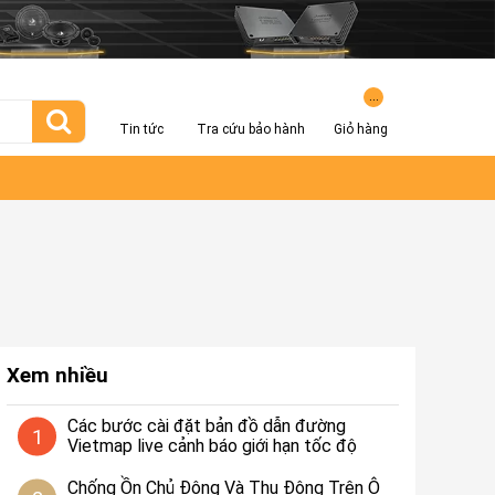
...
Tin tức
Tra cứu bảo hành
Giỏ hàng
Xem nhiều
Các bước cài đặt bản đồ dẫn đường
1
Vietmap live cảnh báo giới hạn tốc độ
Chống Ồn Chủ Động Và Thụ Động Trên Ô