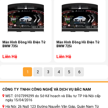
Màn Hình Đồng Hồ Điện Tử
Màn Hình Đồng Hồ Điện Tử
BMW 735i
BMW 725i
Liên Hệ
Liên Hệ
1
2
3
4
5
6
CÔNG TY TNHH CÔNG NGHỆ VÀ DỊCH VỤ BẮC NAM
MST: 0107399299 do Sở Kế hoạch và Đầu tư TP Hà Nội cấp
ngày 15/04/2016
Hà Nội: 26 Ngõ 123 Đường Nguyễn Văn Giáp, Quận Nam Từ