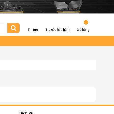
...
Tin tức
Tra cứu bảo hành
Giỏ hàng
Dịch Vụ