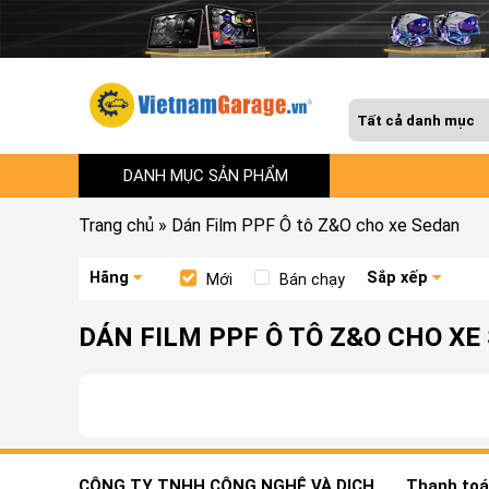
DANH MỤC SẢN PHẨM
Trang chủ
»
Dán Film PPF Ô tô Z&O cho xe Sedan
Hãng
Sắp xếp
Mới
Bán chạy
DÁN FILM PPF Ô TÔ Z&O CHO XE
CÔNG TY TNHH CÔNG NGHỆ VÀ DỊCH
Thanh toán