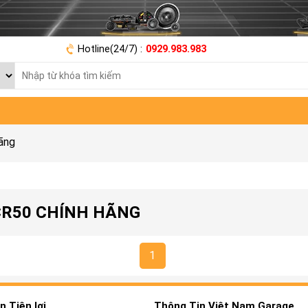
Hotline(24/7) :
0929.983.983
ãng
CR50 CHÍNH HÃNG
1
 Tiện lợi
Thông Tin Việt Nam Garage