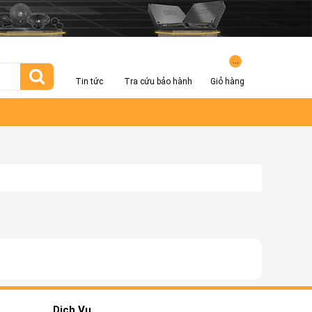
...
Tin tức
Tra cứu bảo hành
Giỏ hàng
Dịch Vụ