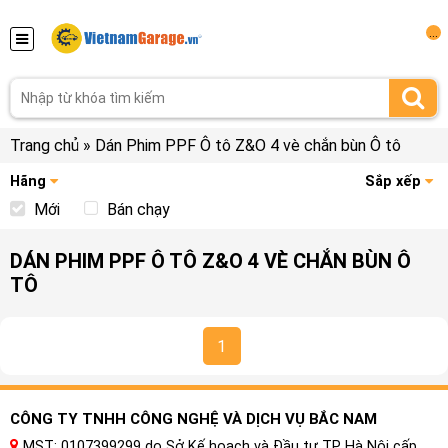
...
Trang chủ
»
Dán Phim PPF Ô tô Z&O 4 vè chắn bùn Ô tô
Hãng
Sắp xếp
Mới
Bán chạy
DÁN PHIM PPF Ô TÔ Z&O 4 VÈ CHẮN BÙN Ô
TÔ
1
CÔNG TY TNHH CÔNG NGHỆ VÀ DỊCH VỤ BẮC NAM
MST: 0107399299 do Sở Kế hoạch và Đầu tư TP Hà Nội cấp