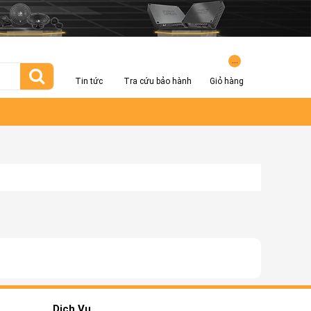
...
Tin tức
Tra cứu bảo hành
Giỏ hàng
Dịch Vụ