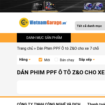
DANH MỤC SẢN PHẨM
Trang chủ
»
Dán Phim PPF Ô tô Z&O cho xe 7 chỗ
Hãng
Sắp xếp
Mới
Bán chạy
DÁN PHIM PPF Ô TÔ Z&O CHO XE
CÔNG TY TNHH CÔNG NGHỆ VÀ DỊCH
Thanh toán