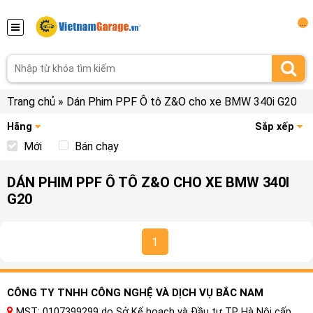
...
Trang chủ
»
Dán Phim PPF Ô tô Z&O cho xe BMW 340i G20
Hãng
Sắp xếp
Mới
Bán chạy
DÁN PHIM PPF Ô TÔ Z&O CHO XE BMW 340I
G20
1
CÔNG TY TNHH CÔNG NGHỆ VÀ DỊCH VỤ BẮC NAM
MST: 0107399299 do Sở Kế hoạch và Đầu tư TP Hà Nội cấp