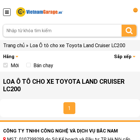
...
Trang chủ
»
Loa Ô tô cho xe Toyota Land Cruiser LC200
Hãng
Sắp xếp
Mới
Bán chạy
LOA Ô TÔ CHO XE TOYOTA LAND CRUISER
LC200
1
CÔNG TY TNHH CÔNG NGHỆ VÀ DỊCH VỤ BẮC NAM
MST: 0107399299 do Sở Kế hoạch và Đầu tư TP Hà Nội cấp