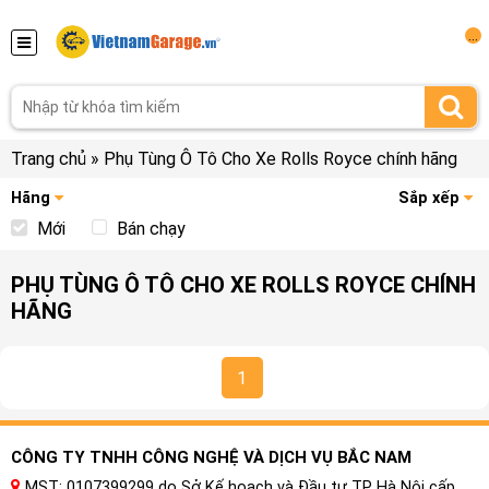
...
Trang chủ
»
Phụ Tùng Ô Tô Cho Xe Rolls Royce chính hãng
Hãng
Sắp xếp
Mới
Bán chạy
PHỤ TÙNG Ô TÔ CHO XE ROLLS ROYCE CHÍNH
HÃNG
1
CÔNG TY TNHH CÔNG NGHỆ VÀ DỊCH VỤ BẮC NAM
MST: 0107399299 do Sở Kế hoạch và Đầu tư TP Hà Nội cấp