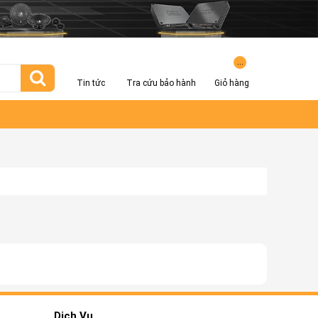
...
Tin tức
Tra cứu bảo hành
Giỏ hàng
Dịch Vụ