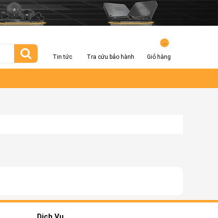
...
Tin tức
Tra cứu bảo hành
Giỏ hàng
Dịch Vụ