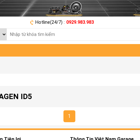
Hotline(24/7) :
0929.983.983
AGEN ID5
1
 Tiện lợi
Thông Tin Việt Nam Garage