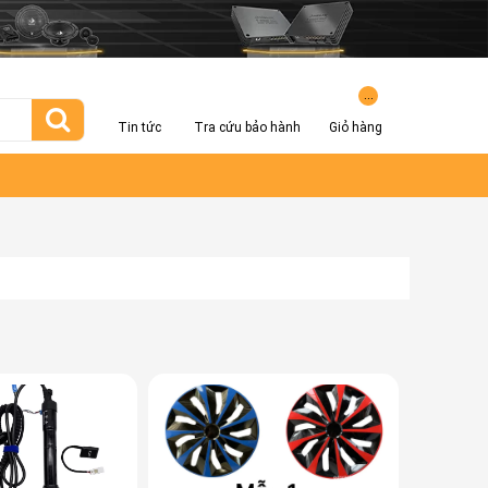
...
Tin tức
Tra cứu bảo hành
Giỏ hàng