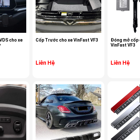
VDS cho xe
Cốp Trước cho xe VinFast VF3
Đóng mở cốp 
y
VinFast VF3
Liên Hệ
Liên Hệ