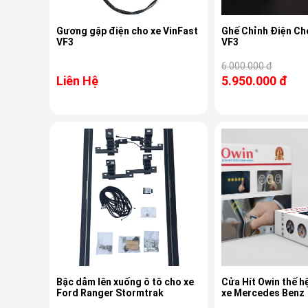
Gương gập điện cho xe VinFast
Ghế Chỉnh Điện Ch
VF3
VF3
6.000.000 đ
Liên Hệ
5.950.000 đ
Bậc dẫm lên xuống ô tô cho xe
Cửa Hít Owin thế h
Ford Ranger Stormtrak
xe Mercedes Benz