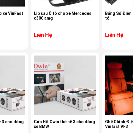
o xe VinFast
Lip sau Ô tô cho xe Mercedes
Bảng Số Điện 
c300 amg
tô
Liên Hệ
Liên Hệ
ệ 3 cho dòng
Cửa Hít Owin thế hệ 3 cho dòng
Ghế Chỉnh Điệ
xe BMW
Vinfast VF3