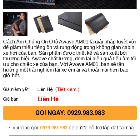
Cách Âm Chống Ồn Ô tô Awave AM01 là giải pháp tuyệt vời
để giảm thiểu tiếng ồn và rung động trong không gian cabin
xe hơi của bạn. Sản phẩm được thiết kế và sản xuất bởi
thương hiệu Awave chất lượng, đem lại hiệu quả tiêu âm tối
ưu cho chiếc xe của bạn. Với Awave AM01, bạn sẽ tận
hưởng một trải nghiệm lái xe êm ái và thoải mái hơn bao
giờ hết.
Giá niêm yết:
Liên Hệ
(Tiết kiệm )
Liên Hệ
Giá bán:
GỌI NGAY: 0929.983.983
Vui lòng gọi:
để được hỗ trợ lắp đặt tại nhà.
0929.983.983