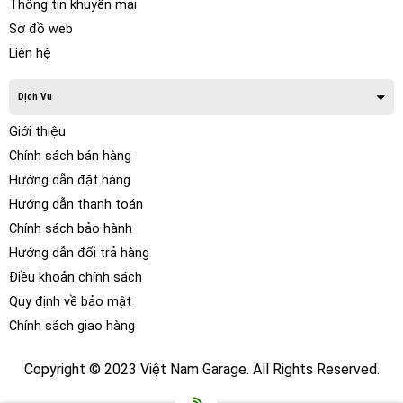
Thông tin khuyến mại
– Tiếng ồn sinh ra khi xe chạy như: mặt đường xấu, tiếng
lốp xe, tiếng sỏi đá văng vào gầm xe, hốc bánh xe…
Sơ đồ web
Liên hệ
Dịch Vụ
Giới thiệu
Chính sách bán hàng
Hướng dẫn đặt hàng
Hướng dẫn thanh toán
Chính sách bảo hành
Hướng dẫn đổi trả hàng
Điều khoản chính sách
Quy định về bảo mật
Chính sách giao hàng
Copyright © 2023 Việt Nam Garage. All Rights Reserved.