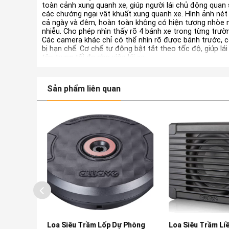
toàn cảnh xung quanh xe, giúp người lái chủ động quan
các chướng ngại vật khuất xung quanh xe. Hình ảnh nét
cả ngày và đêm, hoàn toàn không có hiện tượng nhòe
nhiễu. Cho phép nhìn thấy rõ 4 bánh xe trong từng trườ
Các camera khác chỉ có thể nhìn rõ được bánh trước, c
bị hạn chế. Cơ chế tự động bật tắt theo tốc độ, giúp lái
tập trung tối đa cho việc lái xe.
Sản phẩm liên quan
 Sroad V8
Loa Siêu Trầm Lốp Dự Phòng
Loa Siêu Trầm Li