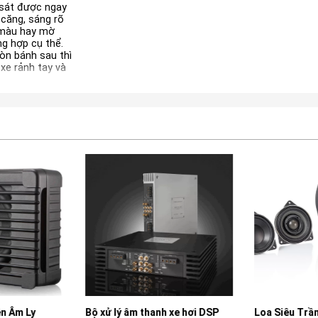
 sát được ngay
 căng, sáng rõ
 màu hay mờ
ng hợp cụ thể.
òn bánh sau thì
 xe rảnh tay và
ền Âm Ly
Bộ xử lý âm thanh xe hơi DSP
Loa Siêu Trầ