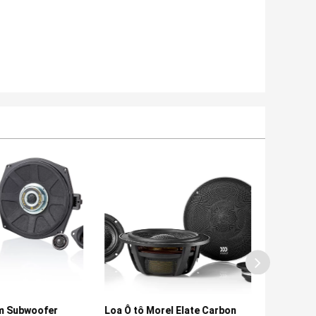
m Subwoofer
Loa Ô tô Morel Elate Carbon
Loa Ô tô