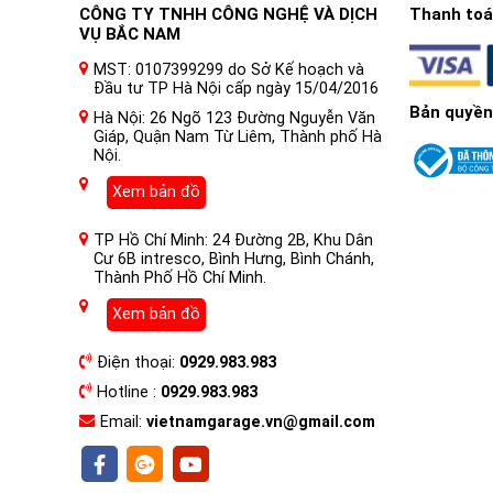
CÔNG TY TNHH CÔNG NGHỆ VÀ DỊCH
Thanh toán
VỤ BẮC NAM
MST: 0107399299 do Sở Kế hoạch và
Đầu tư TP Hà Nội cấp ngày 15/04/2016
Bản quyền
Hà Nội: 26 Ngõ 123 Đường Nguyễn Văn
Giáp, Quận Nam Từ Liêm, Thành phố Hà
Nội.
Xem bản đồ
TP Hồ Chí Minh: 24 Đường 2B, Khu Dân
Cư 6B intresco, Bình Hưng, Bình Chánh,
Thành Phố Hồ Chí Minh.
Xem bản đồ
Điện thoại:
0929.983.983
Hotline :
0929.983.983
Email:
vietnamgarage.vn@gmail.com