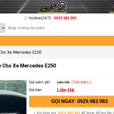
Hotline(24/7) :
0929.983.983
 Cho Xe Mercedes E250
e Cho Xe Mercedes E250
Giá niêm yết:
Liên Hệ
(Tiết kiệm )
Liên Hệ
Giá bán:
GỌI NGAY: 0929.983.983
Vui lòng gọi:
0929.983.983
để được hỗ trợ lắp đ