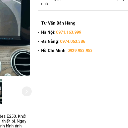
nhà.
Tư Vấn Bán Hàng:
Hà Nội
:
0971.163.999
Đà Nẵng
:
0974.063.386
Hồ Chí Minh
:
0929.983.983
es E250. Khởi
thiết bị. Ngay
ình hình ảnh