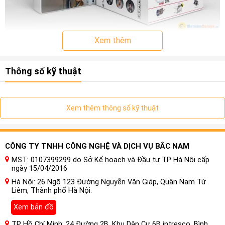
Xem thêm
Thông số kỹ thuật
Xem thêm thông số kỹ thuật
CÔNG TY TNHH CÔNG NGHỆ VÀ DỊCH VỤ BẮC NAM
MST: 0107399299 do Sở Kế hoạch và Đầu tư TP Hà Nội cấp
ngày 15/04/2016
Hà Nội: 26 Ngõ 123 Đường Nguyễn Văn Giáp, Quận Nam Từ
Liêm, Thành phố Hà Nội.
Có lên lắp đặt cửa hít cho ô tô
Xem bản đồ
Không còn nghe tiếng đóng cửa “rầm rầm”
TP Hồ Chí Minh: 24 Đường 2B, Khu Dân Cư 6B intresco, Bình