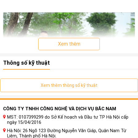
Xem thêm
Thông số kỹ thuật
Xem thêm thông số kỹ thuật
Lợi ích khi lắp đặt
Cửa hít ô tô cho xe Mercedes
CÔNG TY TNHH CÔNG NGHỆ VÀ DỊCH VỤ BẮC NAM
GLC 200
MST: 0107399299 do Sở Kế hoạch và Đầu tư TP Hà Nội cấp
ngày 15/04/2016
Khiến chiếc xe hoạt động nhẹ nhàng, êm ái và an toàn
Hà Nội: 26 Ngõ 123 Đường Nguyễn Văn Giáp, Quận Nam Từ
hơn. Việc đóng cửa hết sức dễ dàng, chỉ cần đẩy nhẹ là
Liêm, Thành phố Hà Nội.