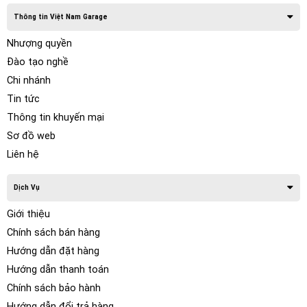
xe hơi, kéo dài tuổi thọ cũng như tiết kiệm chi phí cho chủ
Thông tin Việt Nam Garage
xe.
Nhượng quyền
Đào tạo nghề
Chi nhánh
Tin tức
Thông tin khuyến mại
Sơ đồ web
Liên hệ
Dịch Vụ
Giới thiệu
Hãy cảm nhận sự thoải mái vượt trội và độ rõ
Chính sách bán hàng
nét ưu việt.
Hướng dẫn đặt hàng
Hướng dẫn thanh toán
Dòng sản phẩm phim cách nhiệt trong suốt 3M có khả năng
Chính sách bảo hành
loại bỏ nhiệt hiệu quả hơn so với các loại phim dán tối màu
Hướng dẫn đổi trả hàng
khác nhưng vẫn đảm bảo vẻ ngoài sang trọng cho chiếc xe