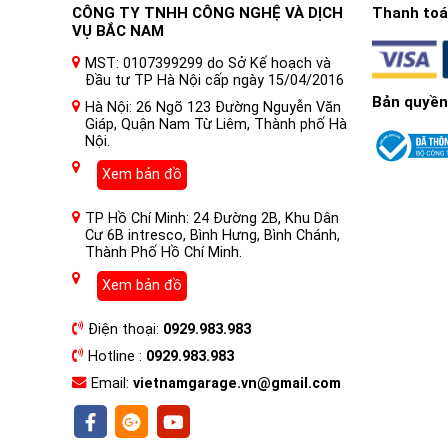
CÔNG TY TNHH CÔNG NGHỆ VÀ DỊCH
Thanh toán
VỤ BẮC NAM
MST: 0107399299 do Sở Kế hoạch và
Đầu tư TP Hà Nội cấp ngày 15/04/2016
Bản quyền
Hà Nội: 26 Ngõ 123 Đường Nguyễn Văn
Giáp, Quận Nam Từ Liêm, Thành phố Hà
Nội.
I. Nội thất xe ô tô là gì ?
Xem bản đồ
Nội thất ô tô là phần bên trong của chiếc xe, bao gồm
TP Hồ Chí Minh: 24 Đường 2B, Khu Dân
thống giải trí, đèn chiếu sáng, tay lái, các hộp để đồ, cá
Cư 6B intresco, Bình Hưng, Bình Chánh,
Thành Phố Hồ Chí Minh.
Nội thất ô tô được thiết kế để cung cấp sự thoải mái v
ngồi 1 chiếc xe có trị giá khoảng 500 triệu và ngồi 1 ch
Xem bản đồ
thất ô tô thường được sản xuất với nhiều loại vật liệu 
Điện thoại:
0929.983.983
Dán PPF nội thất ô tô là gì?
Hotline :
0929.983.983
Dán PPF nội thất ô tô là dán các miếng phim PPF lên cá
Email:
vietnamgarage.vn@gmail.com
được cấu tạo chủ yếu từ polyurethane và urethane, chín
Phim PPF Z&O có độ bền cao, khả năng chống xước ưu vi