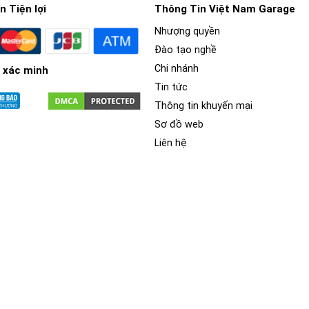
 Tiện lợi
Thông Tin Việt Nam Garage
Nhượng quyền
Đào tạo nghề
Chi nhánh
 xác minh
Tin tức
Thông tin khuyến mại
Sơ đồ web
 các thành phần và thiết bị bên trong xe hơi, như ghế ngồi, bảng 
Liên hệ
c chi tiết ốp, bọc trên xe và các chi tiết khác.
à tiện nghi cho người lái và hành khách, ngoài ra nó còn tăng tính
iếc xe ô tô có trị giá 1 tỷ cùng phân khúc xe ô tô thì bạn sẽ thấy sự 
khác nhau như da, vải, nhựa và kim loại để tạo ra các kết cấu, màu s
c chi tiết nội thất của xe ô tô để giữ cho bề mặt nội thất luôn sá
h vì thế, chúng có khả năng chịu lực tốt và độ đàn hồi cao.
ệt và chống tia UV hiệu quả, giúp bảo vệ toàn diện cho các chi ti