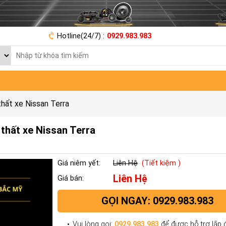
Hotline(24/7) :
0929.983.983
hất xe Nissan Terra
thất xe Nissan Terra
Giá niêm yết:
Liên Hệ
(Tiết kiệm )
Liên Hệ
Giá bán:
GỌI NGAY: 0929.983.983
Vui lòng gọi:
0929.983.983
để được hỗ trợ lắp đ