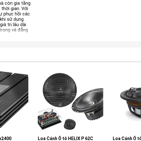
mà còn gia tăng
thời gian. Với
tự phục hồi các
khi sử dụng.
á trị lâu dài
trọng và đẳng
Gx2400
Loa Cánh Ô tô HELIX P 62C
Loa Cánh Ô t