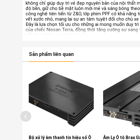
không chỉ giúp duy trì vẻ đẹp nguyên bản của nội thất 
độ bền, giữ cho bề mặt luôn mới mẻ và sáng bóng theo 
công nghệ tiên tiến từ Z&O, lớp phim PPF có khả năng 
vết xước nhỏ, mang lại sự an tâm tuyệt đối cho chủ xe 
Đây là lựa chọn tối ưu cho những ai mong muốn duy trì gi
của chiếc Nissan Terra, đồng thời tăng cường sự sang 
cấp cho không gian bên trong xe.
Sản phẩm liên quan
chi
Bộ xử lý âm thanh tín hiệu số Ô
Âm Ly Ô tô Brax 