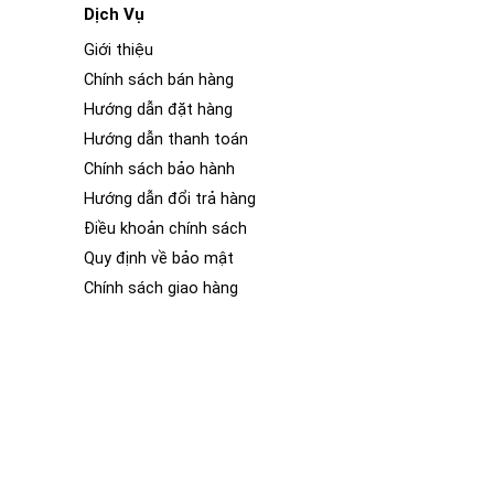
Dịch Vụ
Giới thiệu
Chính sách bán hàng
Hướng dẫn đặt hàng
Hướng dẫn thanh toán
Chính sách bảo hành
Hướng dẫn đổi trả hàng
điều khiển, hệ thống âm thanh, điều hòa không khí, hệ
Điều khoản chính sách
Quy định về bảo mật
 thẩm mỹ, sang trọng của 1 chiếc xe ô tô. Nếu bạn vào
Chính sách giao hàng
khác biệt rõ rệt về nội thất của 2 chiếc xe ô tô đó. Nội
ắc và hình dáng khác nhau.
ng bóng và tươi mới. Phim PPF (Paint Protection Film)
ết nội thất của xe. Lớp phim trong suốt này không chỉ