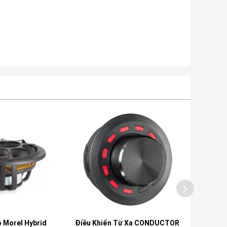
ô Morel Hybrid
Điều Khiển Từ Xa CONDUCTOR
Cửa Hít 