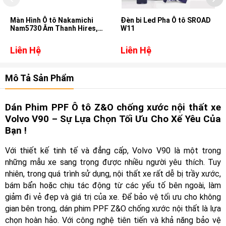
Màn Hình Ô tô Nakamichi
Đèn bi Led Pha Ô tô SROAD
Nam5730 Âm Thanh Hires,
W11
DSD, DTS cho xe Subaru
Forester
Liên Hệ
Liên Hệ
Mô Tả Sản Phẩm
Dán Phim PPF Ô tô Z&O chống xước nội thất xe
Volvo V90 – Sự Lựa Chọn Tối Ưu Cho Xế Yêu Của
Bạn !
Với thiết kế tinh tế và đẳng cấp, Volvo V90 là một trong
những mẫu xe sang trọng được nhiều người yêu thích. Tuy
nhiên, trong quá trình sử dụng, nội thất xe rất dễ bị trầy xước,
bám bẩn hoặc chịu tác động từ các yếu tố bên ngoài, làm
giảm đi vẻ đẹp và giá trị của xe. Để bảo vệ tối ưu cho không
gian bên trong, dán phim PPF Z&O chống xước nội thất là lựa
chọn hoàn hảo. Với công nghệ tiên tiến và khả năng bảo vệ