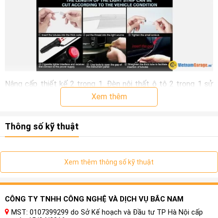
Nâng cấp thiết kế 2 trong 1. Đèn nội thất ô tô 2 trong 1 sử
dụng đèn LED RGB siêu sáng, đường kính 3.0mm tích hợp sợi
Xem thêm
quang đúc linh hoạt và chống nước. Đèn LED và cáp quang
đã được lắp sẵn, không cần lắp ráp!
Thông số kỹ thuật
Xem thêm thông số kỹ thuật
CÔNG TY TNHH CÔNG NGHỆ VÀ DỊCH VỤ BẮC NAM
MST: 0107399299 do Sở Kế hoạch và Đầu tư TP Hà Nội cấp