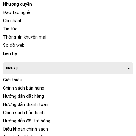
Nhượng quyền
Đào tạo nghề
Chi nhánh
Tin tức
Thông tin khuyến mại
Sơ đồ web
Liên hệ
16 triệu màu & 20 chế độ: Tận hưởng hơn 16 triệu màu và 20
chế độ động nhờ chế độ DIY trực quan. Hoàn hảo cho tâm
trạng lái xe khác nhau của bạn hoặc trang trí ngày lễ khác
Dịch Vụ
nhau.
Giới thiệu
Chính sách bán hàng
Hướng dẫn đặt hàng
Hướng dẫn thanh toán
Chính sách bảo hành
Hướng dẫn đổi trả hàng
Điều khoản chính sách