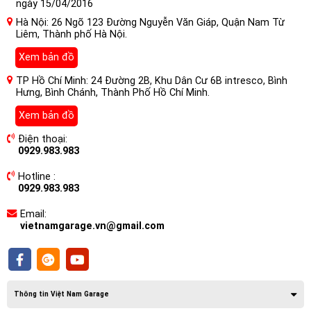
ngày 15/04/2016
Hà Nội: 26 Ngõ 123 Đường Nguyễn Văn Giáp, Quận Nam Từ
Liêm, Thành phố Hà Nội.
Xem bản đồ
TP Hồ Chí Minh: 24 Đường 2B, Khu Dân Cư 6B intresco, Bình
Hưng, Bình Chánh, Thành Phố Hồ Chí Minh.
Xem bản đồ
Điện thoại:
0929.983.983
Điều khiển từ xa qua ứng dụng & RF: Bạn có thể dễ dàng điều
khiển một hoặc nhiều bộ đèn bằng APP hoặc điều khiển từ
Hotline :
xa. Bật hoặc tắt đèn, mờ hoặc sáng, thay đổi màu sắc, chế
0929.983.983
độ, DIY, thời gian và thậm chí điều chỉnh tốc độ của chế độ.
Email:
vietnamgarage.vn@gmail.com
Thông tin Việt Nam Garage