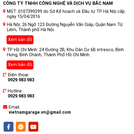
CÔNG TY TNHH CÔNG NGHỆ VÀ DỊCH VỤ BẮC NAM
MST: 0107399299 do Sở Kế hoạch và Đầu tư TP Hà Nội cấp
ngày 15/04/2016
Hà Nội: 26 Ngõ 123 Đường Nguyễn Văn Giáp, Quận Nam Từ
Liêm, Thành phố Hà Nội.
Xem bản đồ
TP Hồ Chí Minh: 24 Đường 2B, Khu Dân Cư 6B intresco, Bình
Hưng, Bình Chánh, Thành Phố Hồ Chí Minh.
Xem bản đồ
Điện thoại:
0929.983.983
Tất cả các nguồn tín hiệu được kiểm soát
Hotline :
0929.983.983
Với CONDUCTOR, bạn có thể quản lý tất cả các nguồn tín
hiệu được kết nối của mình một cách nhanh chóng. Ví dụ: sử
Email:
dụng điện thoại thông minh của bạn làm nguồn phương tiện
vietnamgarage.vn@gmail.com
kỹ thuật số và điều khiển trực quan quá trình phát lại
(phát/tạm dừng, theo dõi tiến/lùi) và âm lượng kết hợp với
Thẻ mở rộng Bluetooth tùy chọn.