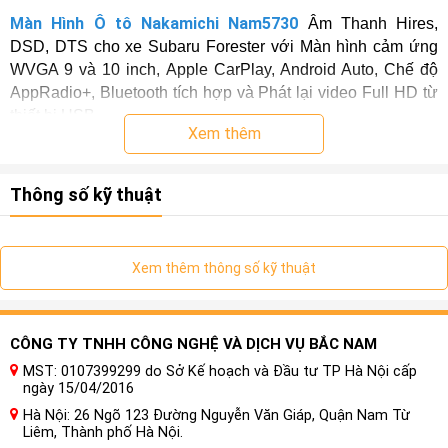
Màn Hình Ô tô Nakamichi Nam5730
Âm Thanh Hires,
DSD, DTS cho xe Subaru Forester với Màn hình cảm ứng
WVGA 9 và 10 inch, Apple CarPlay, Android Auto, Chế độ
AppRadio+, Bluetooth tích hợp và Phát lại video Full HD từ
thiết bị USB
Xem thêm
Thông số kỹ thuật
Xem thêm thông số kỹ thuật
CÔNG TY TNHH CÔNG NGHỆ VÀ DỊCH VỤ BẮC NAM
MST: 0107399299 do Sở Kế hoạch và Đầu tư TP Hà Nội cấp
ngày 15/04/2016
Hà Nội: 26 Ngõ 123 Đường Nguyễn Văn Giáp, Quận Nam Từ
Liêm, Thành phố Hà Nội.
Thưởng thức tất cả nội dung yêu thích của bạn trên màn