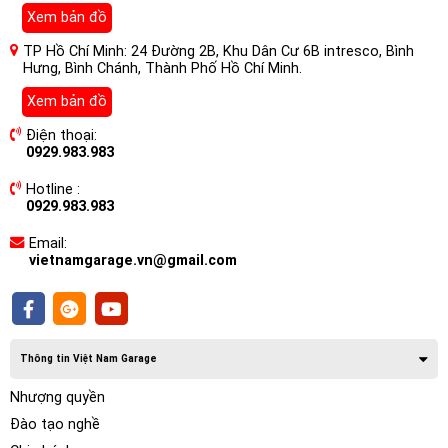
Xem bản đồ
hình cảm ứng điện dung lớn 9 inch, ngay trên bảng điều
khiển ô tô của bạn. Mang theo bộ sưu tập nhạc và video của
TP Hồ Chí Minh: 24 Đường 2B, Khu Dân Cư 6B intresco, Bình
bạn trên đường đi. Cho dù nó được lưu trữ trên thiết bị USB
Hưng, Bình Chánh, Thành Phố Hồ Chí Minh.
NAKAMICHI NAM5730 Cho Xe
hay trên iPhone mới nhất,
Xem bản đồ
Subaru Forester
sẽ phát âm thanh/video từ hầu hết mọi
nguồn.
Điện thoại:
0929.983.983
Hotline :
0929.983.983
Email:
vietnamgarage.vn@gmail.com
Thông tin Việt Nam Garage
Nhượng quyền
Đào tạo nghề