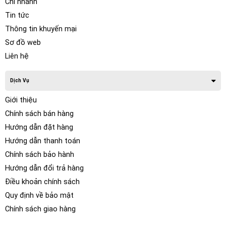
Chi nhánh
Tin tức
Thông tin khuyến mại
Sơ đồ web
Liên hệ
Dịch Vụ
Giới thiệu
Chính sách bán hàng
Hướng dẫn đặt hàng
Hướng dẫn thanh toán
Chính sách bảo hành
Ngoài ra, đầu phát AV trên ô tô này có Bluetooth, cho phép
Hướng dẫn đổi trả hàng
bạn truyền phát nhạc hoặc gọi điện rảnh tay qua kết nối
không dây cũng như phản chiếu 2 chiều có dây trên điện
Điều khoản chính sách
thoại thông minh (iPhone* & Android™*)
Quy định về bảo mật
Chính sách giao hàng