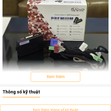
Xem thêm
Giới thiệu về Mykey Bộ Đề nổ từ xa cho
xe Hyundai Accent
Thông số kỹ thuật
Trước tiên bạn cần phần biệt đó là xe chưa có Smartkey
(nút bấm khởi động) và xe đã có Smart key
Xem thêm thông số kỹ thuật