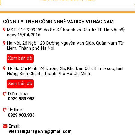
Với xe chưa có Smartkey, bạn chỉ cẩn nâng cấp thêm bộ
Smart Key là có thể sử dụng tính năng đề nổ máy từ xa
bằng remote. Đặt biệt bộ sản phẩm này còn có thêm tính
CÔNG TY TNHH CÔNG NGHỆ VÀ DỊCH VỤ BẮC NAM
năng đi xa tự khoá và lại gần tự mở cửa.
MST: 0107399299 do Sở Kế hoạch và Đầu tư TP Hà Nội cấp
ngày 15/04/2016
Hà Nội: 26 Ngõ 123 Đường Nguyễn Văn Giáp, Quận Nam Từ
Liêm, Thành phố Hà Nội.
Xem bản đồ
TP Hồ Chí Minh: 24 Đường 2B, Khu Dân Cư 6B intresco, Bình
Hưng, Bình Chánh, Thành Phố Hồ Chí Minh.
Xem bản đồ
Điện thoại:
0929.983.983
Hotline :
0929.983.983
Email:
vietnamgarage.vn@gmail.com
Với dòng xe đã có Smartkey thì bạn sẽ phải lắp thêm cho xe