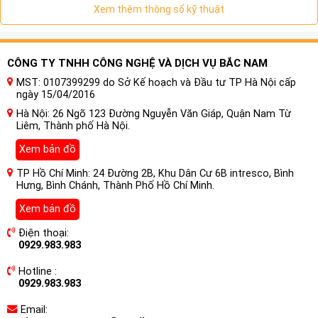
Xem thêm thông số kỹ thuật
một chức năng cực kỹ hữu ích và đáng tiền.
Nhận biết dòng xe Hyundai Tucson
có thể gắn bộ Mykey đề nổ từ xa hay
CÔNG TY TNHH CÔNG NGHỆ VÀ DỊCH VỤ BẮC NAM
không?
MST: 0107399299 do Sở Kế hoạch và Đầu tư TP Hà Nội cấp
ngày 15/04/2016
Trước tiên chúng ta cần phần biệt đó là xe chưa có
Hà Nội: 26 Ngõ 123 Đường Nguyễn Văn Giáp, Quận Nam Từ
Smartkey(nút bấm khởi động) và xe đã có Smart key
Liêm, Thành phố Hà Nội.
Với xe chưa có Smartkey chúng ta chỉ cẩn nâng cấp thêm
Xem bản đồ
bộ Smart Key là có thể sử dụng tính năng đề nổ máy từ xa
TP Hồ Chí Minh: 24 Đường 2B, Khu Dân Cư 6B intresco, Bình
bằng remote. Đặt biệt bộ này còn có thêm tính năng đi xa
Hưng, Bình Chánh, Thành Phố Hồ Chí Minh.
tự khoá và lại gần tự mở cửa
Xem bản đồ
Với dòng xe đã có Smartkey thì chúng ta sẽ lắp thêm cho
xe một Modul đề nổ từ xa. Và module này sẽ khác nhau tùy
Điện thoại:
0929.983.983
dòng xe, vì vậy giá thành cũng sẽ khác
Hotline :
0929.983.983
Email: