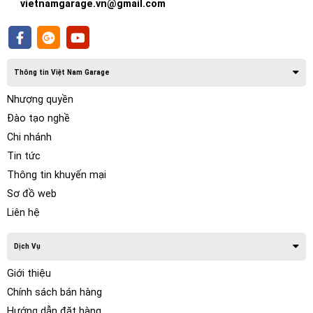
vietnamgarage.vn@gmail.com
Thông tin Việt Nam Garage
Nhượng quyền
Đào tạo nghề
Chi nhánh
Tin tức
Thông tin khuyến mại
Chức năng đặc biệt của Mykey Bộ Đề
Sơ đồ web
nổ từ xa cho xe Hyundai Tucson
Liên hệ
Chức năng đề nổ khởi động từ khoảng cách
Dịch Vụ
xa dành cho Tucson
Giới thiệu
Với tính năng này, người lái có thể dùng chìa khóa hoặc
Chính sách bán hàng
điện thoại để nổ máy trong khi cửa xe vẫn đóng. Điều này
Hướng dẫn đặt hàng