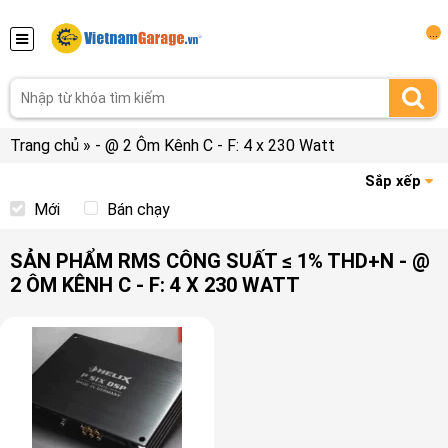
...
Trang chủ
»
- @ 2 Ôm Kênh C - F: 4 x 230 Watt
Sắp xếp
Mới
Bán chạy
SẢN PHẨM RMS CÔNG SUẤT ≤ 1% THD+N - @
2 ÔM KÊNH C - F: 4 X 230 WATT