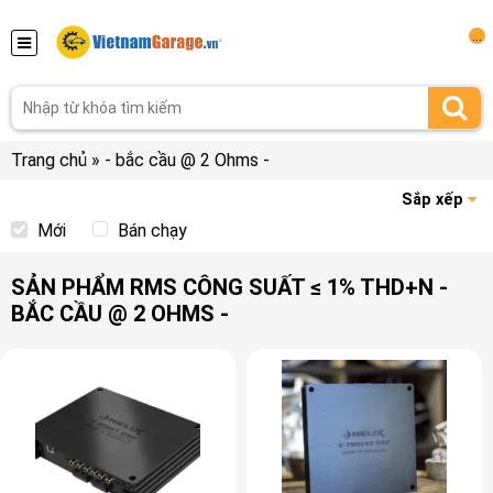
...
Trang chủ
»
- bắc cầu @ 2 Ohms -
Sắp xếp
Mới
Bán chạy
SẢN PHẨM RMS CÔNG SUẤT ≤ 1% THD+N -
BẮC CẦU @ 2 OHMS -