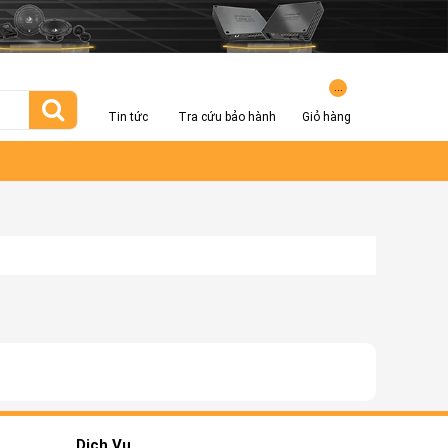
...
Tin tức
Tra cứu bảo hành
Giỏ hàng
Dịch Vụ