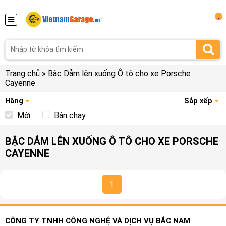
...
Trang chủ
»
Bậc Dẫm lên xuống Ô tô cho xe Porsche
Cayenne
Hãng
Sắp xếp
Mới
Bán chạy
BẬC DẪM LÊN XUỐNG Ô TÔ CHO XE PORSCHE
CAYENNE
1
CÔNG TY TNHH CÔNG NGHỆ VÀ DỊCH VỤ BẮC NAM