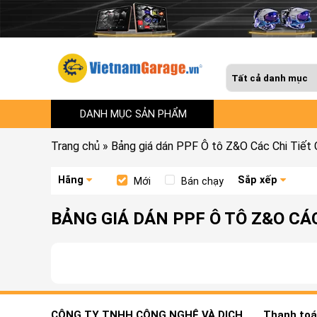
DANH MỤC SẢN PHẨM
Trang chủ
»
Bảng giá dán PPF Ô tô Z&O Các Chi Tiết 
Hãng
Sắp xếp
Mới
Bán chạy
BẢNG GIÁ DÁN PPF Ô TÔ Z&O CÁC
CÔNG TY TNHH CÔNG NGHỆ VÀ DỊCH
Thanh toán