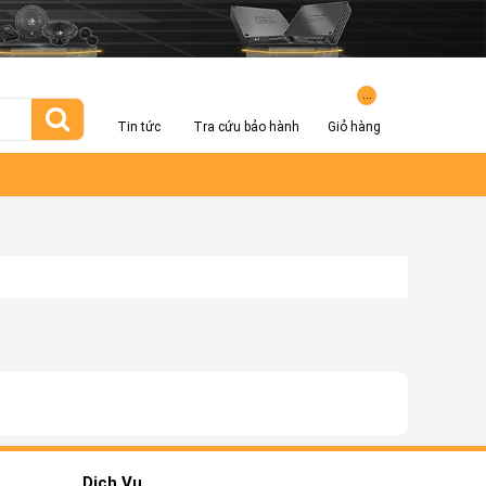
...
Tin tức
Tra cứu bảo hành
Giỏ hàng
Dịch Vụ