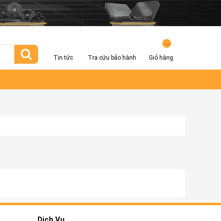
...
Tin tức
Tra cứu bảo hành
Giỏ hàng
Dịch Vụ