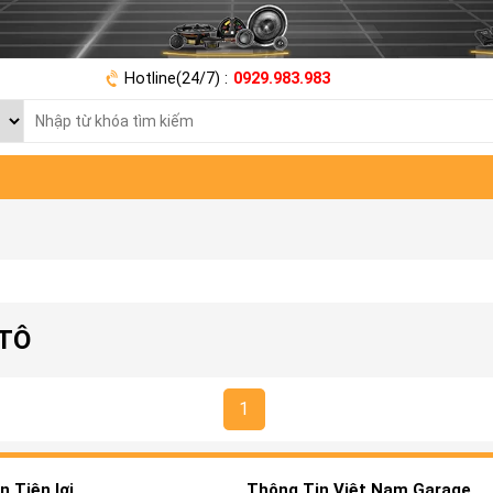
Hotline(24/7) :
0929.983.983
 TÔ
1
 Tiện lợi
Thông Tin Việt Nam Garage