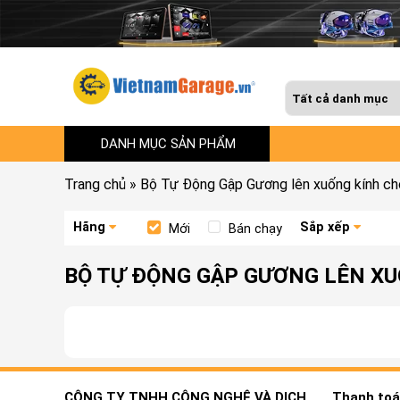
DANH MỤC SẢN PHẨM
Trang chủ
»
Bộ Tự Động Gập Gương lên xuống kính ch
Hãng
Sắp xếp
Mới
Bán chạy
BỘ TỰ ĐỘNG GẬP GƯƠNG LÊN XU
CÔNG TY TNHH CÔNG NGHỆ VÀ DỊCH
Thanh toán