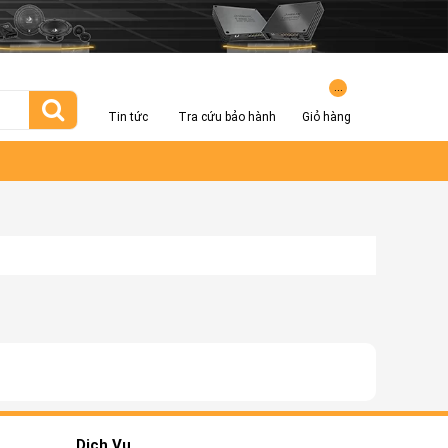
...
Tin tức
Tra cứu bảo hành
Giỏ hàng
Dịch Vụ