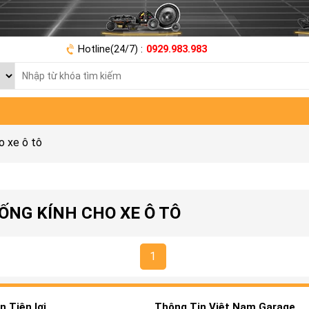
Hotline(24/7) :
0929.983.983
o xe ô tô
ỐNG KÍNH CHO XE Ô TÔ
1
 Tiện lợi
Thông Tin Việt Nam Garage