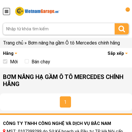
...
Trang chủ
»
Bơm nâng hạ gầm Ô tô Mercedes chính hãng
Hãng
Sắp xếp
Mới
Bán chạy
BƠM NÂNG HẠ GẦM Ô TÔ MERCEDES CHÍNH
HÃNG
1
CÔNG TY TNHH CÔNG NGHỆ VÀ DỊCH VỤ BẮC NAM
MST: 0107399299 do Sở Kế hoạch và Đầu tư TP Hà Nội cấp