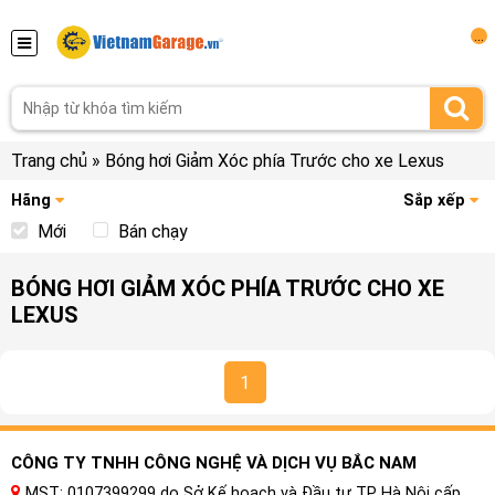
...
Trang chủ
»
Bóng hơi Giảm Xóc phía Trước cho xe Lexus
Hãng
Sắp xếp
Mới
Bán chạy
BÓNG HƠI GIẢM XÓC PHÍA TRƯỚC CHO XE
LEXUS
1
CÔNG TY TNHH CÔNG NGHỆ VÀ DỊCH VỤ BẮC NAM
MST: 0107399299 do Sở Kế hoạch và Đầu tư TP Hà Nội cấp