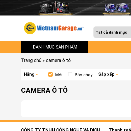
DANH MỤC SẢN PHẨM
Trang chủ
»
camera ô tô
Hãng
Sắp xếp
Mới
Bán chạy
CAMERA Ô TÔ
CÔNG TY TNHH CÔNG NGHỆ VÀ DỊCH
Thanh toán