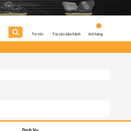
...
Tin tức
Tra cứu bảo hành
Giỏ hàng
Dịch Vụ