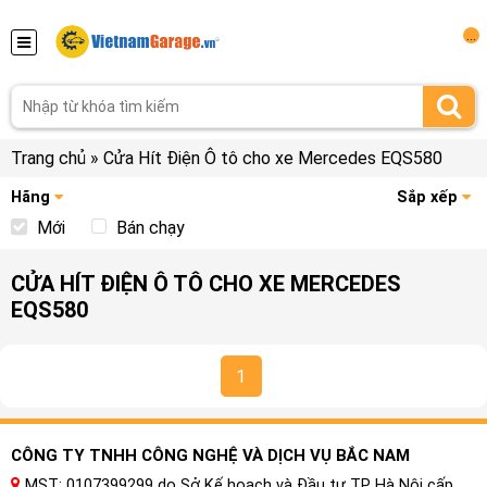
...
Trang chủ
»
Cửa Hít Điện Ô tô cho xe Mercedes EQS580
Hãng
Sắp xếp
Mới
Bán chạy
CỬA HÍT ĐIỆN Ô TÔ CHO XE MERCEDES
EQS580
1
CÔNG TY TNHH CÔNG NGHỆ VÀ DỊCH VỤ BẮC NAM
MST: 0107399299 do Sở Kế hoạch và Đầu tư TP Hà Nội cấp