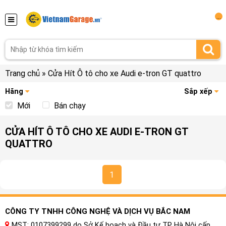
...
Trang chủ
»
Cửa Hít Ô tô cho xe Audi e-tron GT quattro
Hãng
Sắp xếp
Mới
Bán chạy
CỬA HÍT Ô TÔ CHO XE AUDI E-TRON GT
QUATTRO
1
CÔNG TY TNHH CÔNG NGHỆ VÀ DỊCH VỤ BẮC NAM
MST: 0107399299 do Sở Kế hoạch và Đầu tư TP Hà Nội cấp