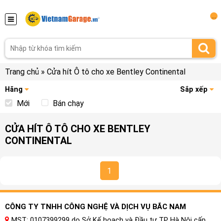
...
Trang chủ
»
Cửa hít Ô tô cho xe Bentley Continental
Hãng
Sắp xếp
Mới
Bán chạy
CỬA HÍT Ô TÔ CHO XE BENTLEY
CONTINENTAL
1
CÔNG TY TNHH CÔNG NGHỆ VÀ DỊCH VỤ BẮC NAM
MST: 0107399299 do Sở Kế hoạch và Đầu tư TP Hà Nội cấp