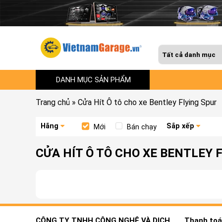
DANH MỤC SẢN PHẨM
Trang chủ
»
Cửa Hít Ô tô cho xe Bentley Flying Spur
Hãng
Sắp xếp
Mới
Bán chạy
CỬA HÍT Ô TÔ CHO XE BENTLEY 
CÔNG TY TNHH CÔNG NGHỆ VÀ DỊCH
Thanh toán