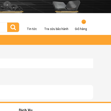
...
Tin tức
Tra cứu bảo hành
Giỏ hàng
Dịch Vụ