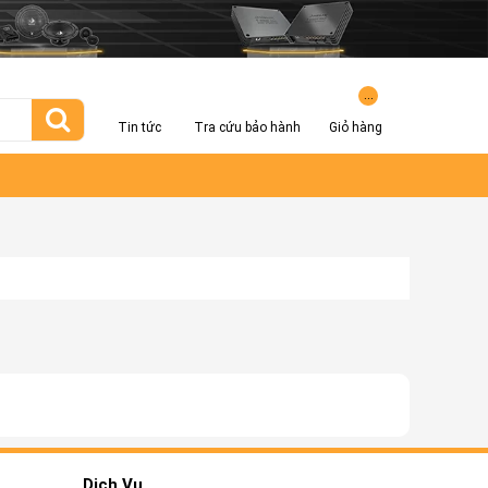
...
Tin tức
Tra cứu bảo hành
Giỏ hàng
Dịch Vụ