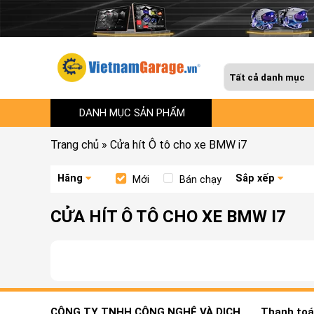
DANH MỤC SẢN PHẨM
Trang chủ
»
Cửa hít Ô tô cho xe BMW i7
Hãng
Sắp xếp
Mới
Bán chạy
CỬA HÍT Ô TÔ CHO XE BMW I7
CÔNG TY TNHH CÔNG NGHỆ VÀ DỊCH
Thanh toán