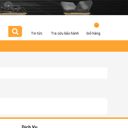
...
Tin tức
Tra cứu bảo hành
Giỏ hàng
Dịch Vụ