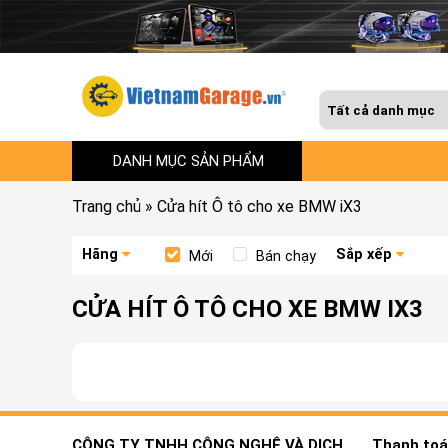
DANH MỤC SẢN PHẨM
Trang chủ
»
Cửa hít Ô tô cho xe BMW iX3
Hãng
Sắp xếp
Mới
Bán chạy
CỬA HÍT Ô TÔ CHO XE BMW IX3
CÔNG TY TNHH CÔNG NGHỆ VÀ DỊCH
Thanh toán