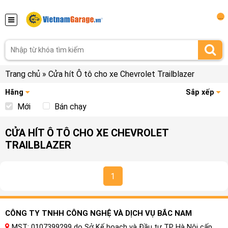
...
Trang chủ
»
Cửa hít Ô tô cho xe Chevrolet Trailblazer
Hãng
Sắp xếp
Mới
Bán chạy
CỬA HÍT Ô TÔ CHO XE CHEVROLET
TRAILBLAZER
1
CÔNG TY TNHH CÔNG NGHỆ VÀ DỊCH VỤ BẮC NAM
MST: 0107399299 do Sở Kế hoạch và Đầu tư TP Hà Nội cấp