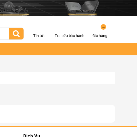
...
Tin tức
Tra cứu bảo hành
Giỏ hàng
Dịch Vụ