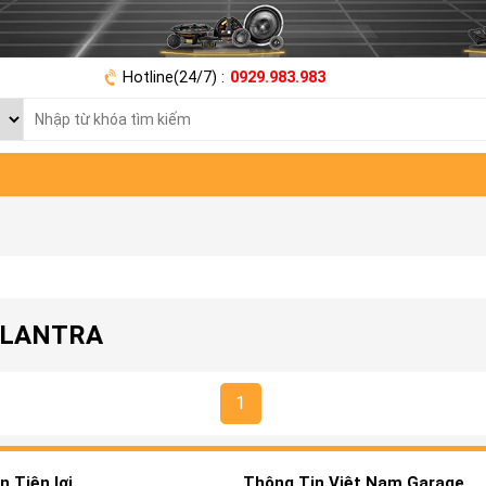
Hotline(24/7) :
0929.983.983
 ELANTRA
1
 Tiện lợi
Thông Tin Việt Nam Garage