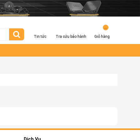
...
Tin tức
Tra cứu bảo hành
Giỏ hàng
Dịch Vụ