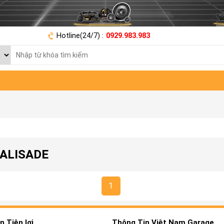
Hotline(24/7) :
0929.983.983
PALISADE
1
 Tiện lợi
Thông Tin Việt Nam Garage