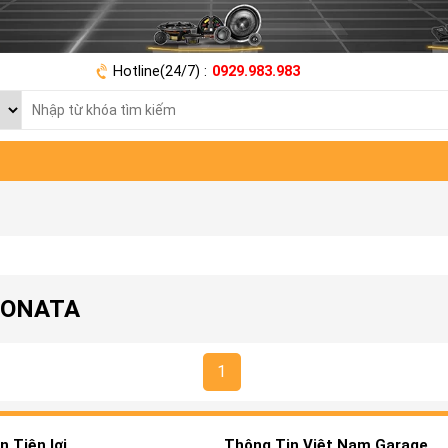
Hotline(24/7) :
0929.983.983
SONATA
1
 Tiện lợi
Thông Tin Việt Nam Garage