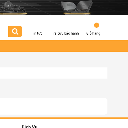
...
Tin tức
Tra cứu bảo hành
Giỏ hàng
Dịch Vụ