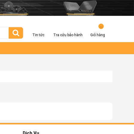
...
Tin tức
Tra cứu bảo hành
Giỏ hàng
Dịch Vụ