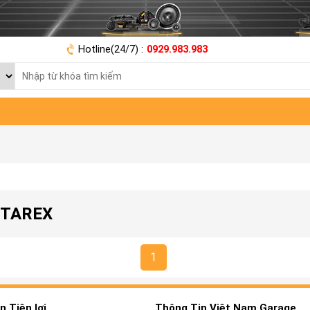
Hotline(24/7) :
0929.983.983
STAREX
1
 Tiện lợi
Thông Tin Việt Nam Garage