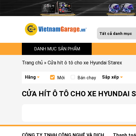
DANH MỤC SẢN PHẨM
Trang chủ
»
Cửa hít ô tô cho xe Hyundai Starex
Hãng
Sắp xếp
Mới
Bán chạy
CỬA HÍT Ô TÔ CHO XE HYUNDAI 
CÔNG TY TNHH CÔNG NGHỆ VÀ DỊCH
Thanh toán