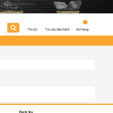
...
Tin tức
Tra cứu bảo hành
Giỏ hàng
Dịch Vụ