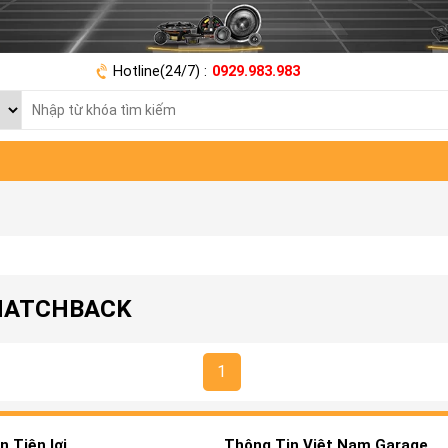
Hotline(24/7) :
0929.983.983
 HATCHBACK
1
 Tiện lợi
Thông Tin Việt Nam Garage